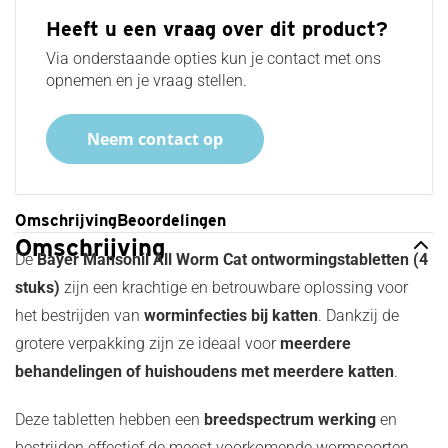
Verzorging
Afweermiddelen
Waterkwaliteit
Heeft u een vraag over dit product?
en
tegen honden
producten
Gezondheid
Via onderstaande opties kun je contact met ons
voor het
van konijn
opnemen en je vraag stellen.
aquarium
of
Huisdier
knaagdier
bijsluiters
Neem contact op
Voerbakken
Vissen
voor
knaagdier
of konijn
Omschrijving
Beoordelingen
Nestmateriaal
Omschrijving
voor
De
Bayer Mansonil All Worm Cat ontwormingstabletten (4
hamsters en
stuks)
zijn een krachtige en betrouwbare oplossing voor
knaagdieren
het bestrijden van
worminfecties bij katten
. Dankzij de
grotere verpakking zijn ze ideaal voor
meerdere
behandelingen of huishoudens met meerdere katten
.
Deze tabletten hebben een
breedspectrum werking
en
bestrijden effectief de meest voorkomende wormsoorten,