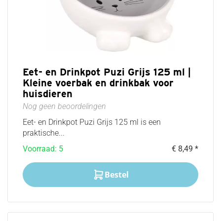
Verzorging
Afweermiddelen
Waterkwaliteit
en
tegen honden
producten
Gezondheid
voor het
van konijn
aquarium
of
Huisdier
knaagdier
bijsluiters
Eet- en Drinkpot Puzi Grijs 125 ml |
Voerbakken
Vissen
Kleine voerbak en drinkbak voor
voor
huisdieren
knaagdier
of konijn
Nog geen beoordelingen
Nestmateriaal
Eet- en Drinkpot Puzi Grijs 125 ml is een
voor
praktische...
hamsters en
knaagdieren
Voorraad: 5
€ 8,49 *
Bestel