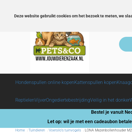
Snelle levering!
Veilig betalen!
Groot assortimen
Deze website gebruikt cookies om het bezoek te meten, we sla
Hondenspullen online kopen
Kattenspullen kopen
Knaagd
Reptielen
Vijver
Ongediertebestrijding
Veilig in het donker
Bestel je vanuit Ne
Let op:
wil je met een cadeaubon betale
Home
Tuindieren
Voersilo's tuinvogels
LONA Mezenbollenhouder M