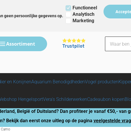
t
ook fysieke winkel in Wervershoof
Functioneel
Accepte
Analytisch
an geen persoonlijke gegevens op.
Marketing
Assortiment
Trustpilot
ier en Konijnen
Aquarium Benodigdheden
Vogel producten
Kippe
Webshop Hengelsport
Vera's Schilderwerken
Cadeaubon kopen
Bl
derland, België of Duitsland? Dan profiteer je vanaf
€50,-
van gr
n? Bekijk dan eerst onze uitleg op de pagina
veelgestelde vra
2 Camo