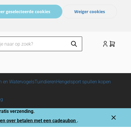
er geselecteerde cookies
Weiger cookies
n en Watervogels
Tuindieren
Hengelsport spullen kopen
og
atis verzending.
gen over betalen met een cadeaubon
.