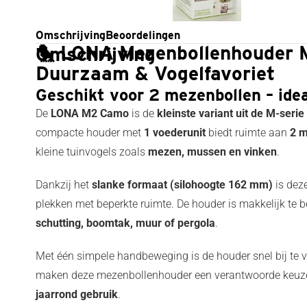
Omschrijving
Beoordelingen
🐤
LONA Mezenbollenhouder 
Omschrijving
Duurzaam & Vogelfavoriet
Geschikt voor 2 mezenbollen – idea
De
LONA M2 Camo
is de
kleinste variant uit de M-ser
compacte houder met
1 voederunit
biedt ruimte aan
2 m
kleine tuinvogels zoals
mezen, mussen en vinken
.
Dankzij het
slanke formaat (silohoogte 162 mm)
is deze
plekken met beperkte ruimte. De houder is makkelijk te 
schutting, boomtak, muur of pergola
.
Met één simpele handbeweging is de houder snel bij te v
maken deze mezenbollenhouder een verantwoorde keuze v
jaarrond gebruik
.