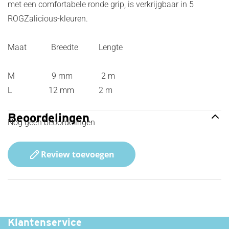
met een comfortabele ronde grip, is verkrijgbaar in 5
ROGZalicious-kleuren.
Maat Breedte Lengte
M 9 mm 2 m
L 12 mm 2 m
Beoordelingen
Nog geen beoordelingen
Review toevoegen
Snelle Levering!
Klantenservice