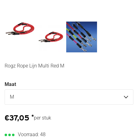
Verzorging
Afweermiddelen
Waterkwaliteit
en
tegen honden
producten
Gezondheid
voor het
van konijn
aquarium
of
Huisdier
knaagdier
bijsluiters
Voerbakken
Vissen
voor
knaagdier
of konijn
Rogz Rope Lijn Multi Red M
Nestmateriaal
voor
Maat
hamsters en
knaagdieren
€
37,05
*
per stuk
Voorraad: 48