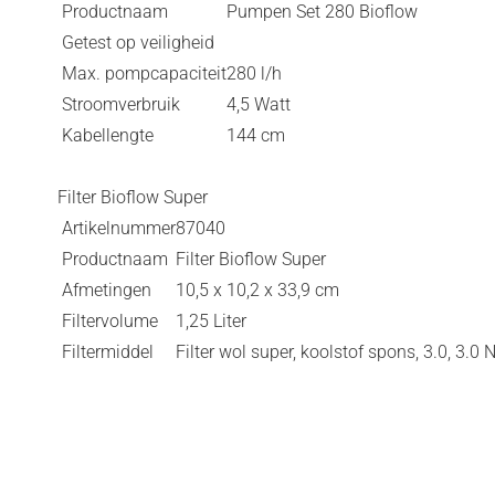
Productnaam
Pumpen Set 280 Bioflow
Getest op veiligheid
Max. pompcapaciteit
280 l/h
Stroomverbruik
4,5 Watt
Kabellengte
144 cm
Filter Bioflow Super
Artikelnummer
87040
Productnaam
Filter Bioflow Super
Afmetingen
10,5 x 10,2 x 33,9 cm
Filtervolume
1,25 Liter
Filtermiddel
Filter wol super, koolstof spons, 3.0, 3.0 Ni