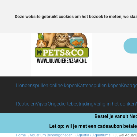
Snelle levering!
Veilig betalen!
Groot assortimen
Deze website gebruikt cookies om het bezoek te meten, we sla
Hondenspullen online kopen
Kattenspullen kopen
Knaagd
Reptielen
Vijver
Ongediertebestrijding
Veilig in het donker
Bestel je vanuit Ne
Let op:
wil je met een cadeaubon betale
Home
Aquarium Benodigdheden
Aquaria / Aquariums
Juwel Aquari