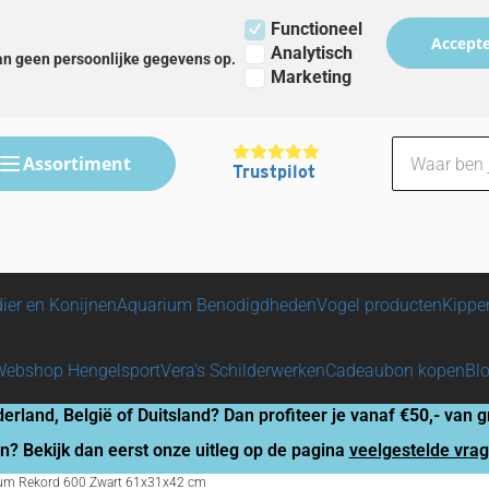
t
ook fysieke winkel in Wervershoof
Functioneel
Accepte
Analytisch
an geen persoonlijke gegevens op.
Marketing
Assortiment
Trustpilot
ier en Konijnen
Aquarium Benodigdheden
Vogel producten
Kippe
Webshop Hengelsport
Vera's Schilderwerken
Cadeaubon kopen
Bl
derland, België of Duitsland? Dan profiteer je vanaf
€50,-
van gr
n? Bekijk dan eerst onze uitleg op de pagina
veelgestelde vra
um Rekord 600 Zwart 61x31x42 cm