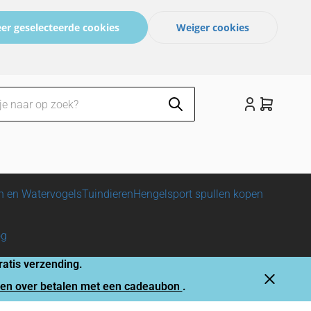
er geselecteerde cookies
Weiger cookies
n en Watervogels
Tuindieren
Hengelsport spullen kopen
og
atis verzending.
gen over betalen met een cadeaubon
.